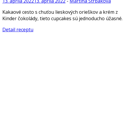
13. apríla 2022
13. apríla 2022
-
Martina Štrbáková
Kakaové cesto s chuťou lieskových orieškov a krém z
Kinder čokolády, tieto cupcakes sú jednoducho úžasné.
Detail receptu