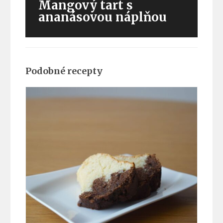
Mangový tart s
a
ananásovou náplňou
čokoládou
Novší
recept:
Mangový
tart
s
Podobné recepty
ananásovou
náplňou