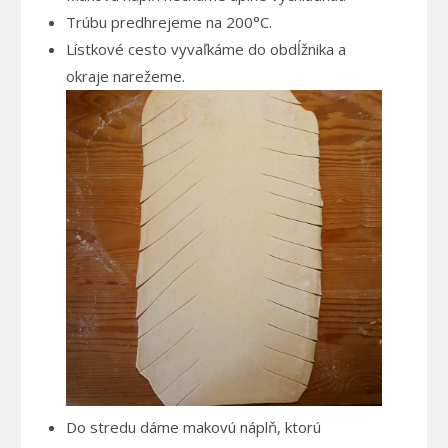
Trúbu predhrejeme na 200°C.
Lístkové cesto vyvaľkáme do obdĺžnika a
okraje narežeme.
Do stredu dáme makovú náplň, ktorú