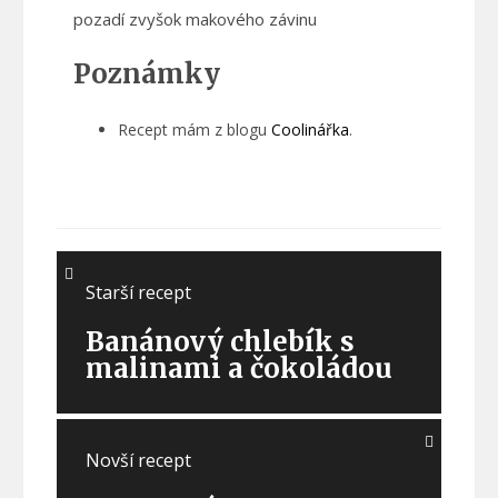
Poznámky
Recept mám z blogu
Coolinářka
.
Navigácia
Starší recept
v
Banánový chlebík s
malinami a čokoládou
článku
Starší
recept:
Banánový
Novší recept
chlebík
s
malinami