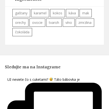
gaštany
karamel
kokos
káva
mak
orechy
ovocie
tvaroh
víno
zmrzlina
čokoláda
Sledujte ma na Instagrame
Už neviete čo s cuketami?
Táto bábovka je