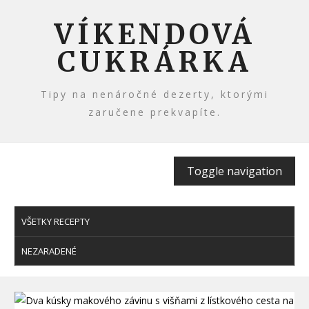
Skip
VÍKENDOVÁ
to
content
CUKRÁRKA
Tipy na nenáročné dezerty, ktorými
zaručene prekvapíte.
Toggle navigation
VŠETKY RECEPTY
NEZARADENÉ