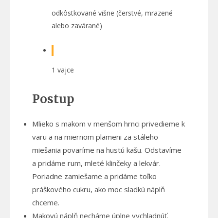
odkôstkované višne (čerstvé, mrazené
alebo zavárané)
1 vajce
Postup
Mlieko s makom v menšom hrnci privedieme k
varu a na miernom plameni za stáleho
miešania povaríme na hustú kašu. Odstavíme
a pridáme rum, mleté klinčeky a lekvár.
Poriadne zamiešame a pridáme toľko
práškového cukru, ako moc sladkú náplň
chceme.
Makovú náplň necháme úplne vychladnúť.