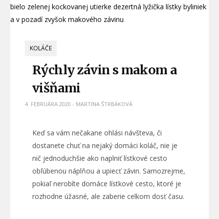
KOLÁČE
Rýchly závin s makom a
višňami
4. FEBRUÁRA 2020
-
MARTINA ŠTRBÁKOVÁ
Keď sa vám nečakane ohlási návšteva, či
dostanete chuť na nejaký domáci koláč, nie je
nič jednoduchšie ako naplniť lístkové cesto
obľúbenou náplňou a upiecť závin. Samozrejme,
pokiaľ nerobíte domáce lístkové cesto, ktoré je
rozhodne úžasné, ale zaberie celkom dosť času.