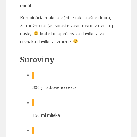
minút
Kombinácia maku a višní je tak strašne dobrá,
že možno radšej spravte závin rovno z dvojitej
dávky.
Máte ho upečený za chvíľku a za
rovnakú chvíľku aj zmizne.
Suroviny
300 g lístkového cesta
150 ml mlieka