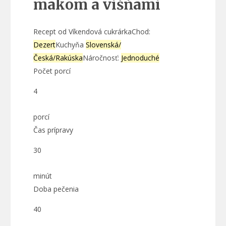
makom a višňami
Recept od Víkendová cukrárka
Chod:
Dezert
Kuchyňa
Slovenská/
Česká/Rakúska
Náročnosť:
Jednoduché
Počet porcí
4
porcí
Čas prípravy
30
minút
Doba pečenia
40