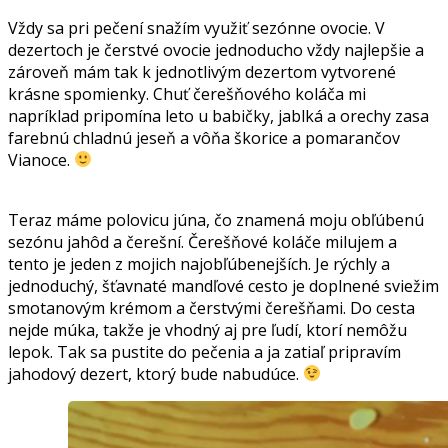
Vždy sa pri pečení snažím využiť sezónne ovocie. V
dezertoch je čerstvé ovocie jednoducho vždy najlepšie a
zároveň mám tak k jednotlivým dezertom vytvorené
krásne spomienky. Chuť čerešňového koláča mi
napríklad pripomína leto u babičky, jablká a orechy zasa
farebnú chladnú jeseň a vôňa škorice a pomarančov
Vianoce.
Teraz máme polovicu júna, čo znamená moju obľúbenú
sezónu jahôd a čerešní. Čerešňové koláče milujem a
tento je jeden z mojich najobľúbenejších. Je rýchly a
jednoduchý, šťavnaté mandľové cesto je doplnené sviežim
smotanovým krémom a čerstvými čerešňami. Do cesta
nejde múka, takže je vhodný aj pre ľudí, ktorí nemôžu
lepok. Tak sa pustite do pečenia a ja zatiaľ pripravím
jahodový dezert, ktorý bude nabudúce.