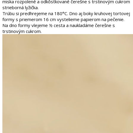
Trúbu si predhrejeme na 180°C. Dno aj boky kruhovej tortovej
formy s priemerom 16 cm vystelieme papierom na pečenie.
Na dno formy vlejeme ½ cesta a naukladáme čerešne s
trstinovým cukrom.