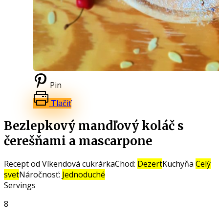
Pin
Tlačiť
Bezlepkový mandľový koláč s
čerešňami a mascarpone
Recept od Víkendová cukrárka
Chod:
Dezert
Kuchyňa
Celý
svet
Náročnosť:
Jednoduché
Servings
8