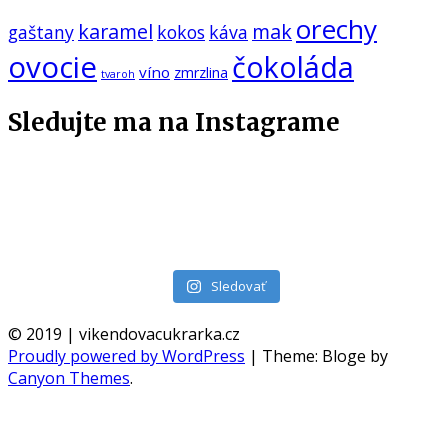
orechy
karamel
mak
gaštany
kokos
káva
ovocie
čokoláda
víno
zmrzlina
tvaroh
Sledujte ma na Instagrame
Sledovať
© 2019 | vikendovacukrarka.cz
Proudly powered by WordPress
|
Theme: Bloge by
Canyon Themes
.