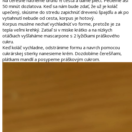
Na čerešne natrieme druhú ½ cesta a dáme piecť. Pečieme asi
50 minút dozlatova. Keď sa nám bude zdať, že už je koláč
upečený, skúsime do stredu zapichnúť drevenú špajdľu a ak po
vytiahnutí nebude od cesta, korpus je hotový.
Korpus musíme nechať vychladnúť vo forme, pretože je za
tepla veľmi krehký. Zatiaľ si v miske krátko a na nízkych
otáčkach vyšľaháme mascarpone s 2 lyžičkami práškového
cukru.
Keď koláč vychladne, odstránime formu a navrch pomocou
cukrárskej stierky nanesieme krém. Dozdobíme čerešňami,
plátkami mandlí a posypeme práškovým cukrom.