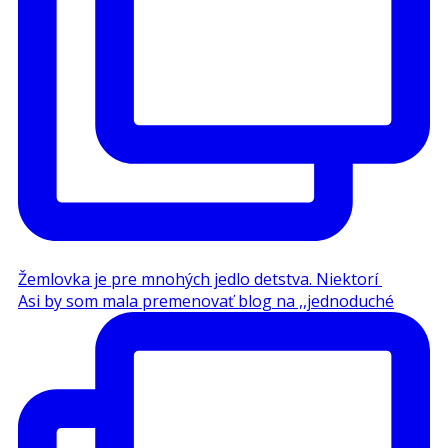
Viete, ako sa hovorí, že obuvníkove deti chodia