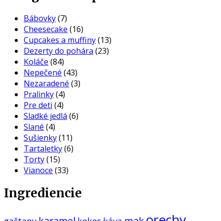
Bábovky
(7)
Cheesecake
(16)
Cupcakes a muffiny
(13)
Dezerty do pohára
(23)
Koláče
(84)
Nepečené
(43)
Nezaradené
(3)
Pralinky
(4)
Pre deti
(4)
Sladké jedlá
(6)
Slané
(4)
Sušienky
(11)
Tartaletky
(6)
Torty
(15)
Vianoce
(33)
Ingrediencie
orechy
karamel
mak
gaštany
kokos
káva